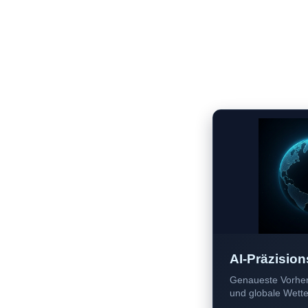
AI-Präzision
Genaueste Vorher
und globale Wetter