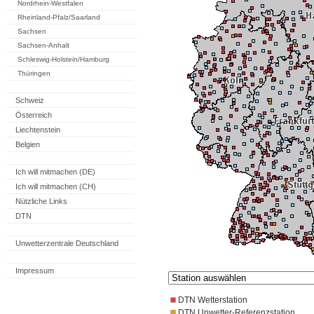
Nordrhein-Westfalen
Rheinland-Pfalz/Saarland
Sachsen
Sachsen-Anhalt
Schleswig-Holstein/Hamburg
Thüringen
Schweiz
Österreich
Liechtenstein
Belgien
Ich will mitmachen (DE)
Ich will mitmachen (CH)
Nützliche Links
DTN
Unwetterzentrale Deutschland
Impressum
DTN Wetterstation
DTN Unwetter-Referenzstation