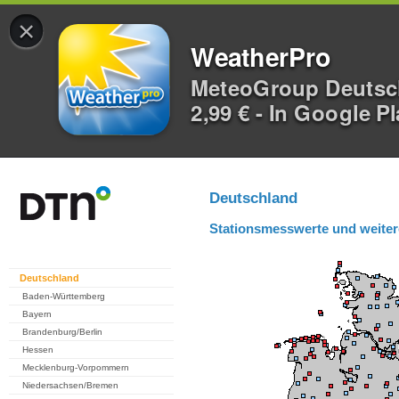
×
WeatherPro
MeteoGroup Deuts
2,99 € - In Google P
Deutschland
Stationsmesswerte und weiter
Deutschland
Baden-Württemberg
Bayern
Brandenburg/Berlin
Hessen
Mecklenburg-Vorpommern
Niedersachsen/Bremen