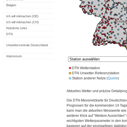
Belgien
Ich will mitmachen (DE)
Ich will mitmachen (CH)
Nützliche Links
DTN
Unwetterzentrale Deutschland
Impressum
DTN Wetterstation
DTN Unwetter-Referenzstation
Station anderer Netze (
Quelle
)
Aktuelles Wetter und präzise Detailpro
Die DTN-Messnetzkarte für Deutschland
Prognosen für die kommenden 14 Tage. 
kann man die aktuellen Messwerte wie
weiterer Klick auf "Weitere Aussichten"
wichtigsten Wetterparameter in den 
basieren auf der einzigartigen statisti