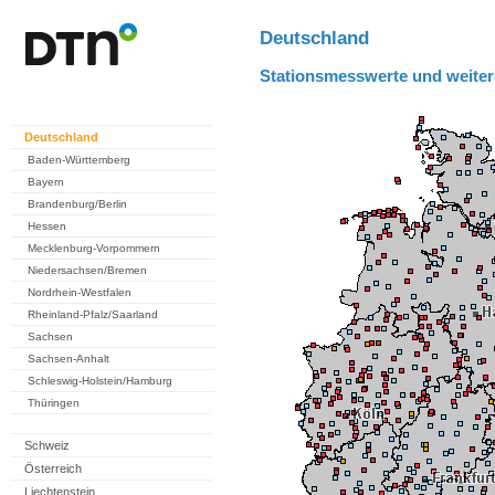
Deutschland
Stationsmesswerte und weiter
Deutschland
Baden-Württemberg
Bayern
Brandenburg/Berlin
Hessen
Mecklenburg-Vorpommern
Niedersachsen/Bremen
Nordrhein-Westfalen
Rheinland-Pfalz/Saarland
Sachsen
Sachsen-Anhalt
Schleswig-Holstein/Hamburg
Thüringen
Schweiz
Österreich
Liechtenstein