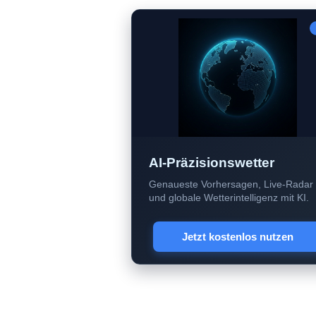
AI-Präzisionswetter
Genaueste Vorhersagen, Live-Radar
und globale Wetterintelligenz mit KI.
Jetzt kostenlos nutzen