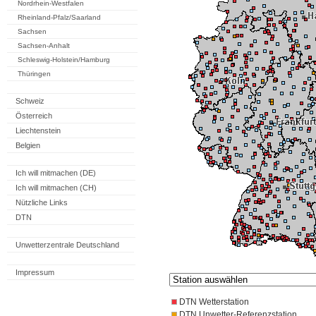
Nordrhein-Westfalen
Rheinland-Pfalz/Saarland
Sachsen
Sachsen-Anhalt
Schleswig-Holstein/Hamburg
Thüringen
Schweiz
Österreich
Liechtenstein
Belgien
Ich will mitmachen (DE)
Ich will mitmachen (CH)
Nützliche Links
DTN
Unwetterzentrale Deutschland
Impressum
DTN Wetterstation
DTN Unwetter-Referenzstation