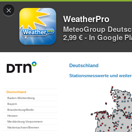
×
WeatherPro
MeteoGroup Deuts
2,99 € - In Google P
Deutschland
Stationsmesswerte und weiter
Deutschland
Baden-Württemberg
Bayern
Brandenburg/Berlin
Hessen
Mecklenburg-Vorpommern
Niedersachsen/Bremen