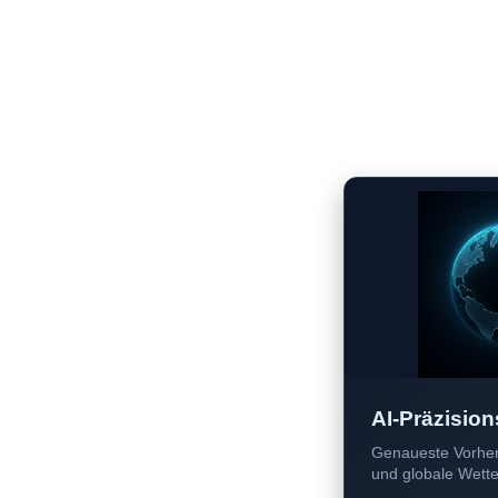
AI-Präzision
Genaueste Vorher
und globale Wetter