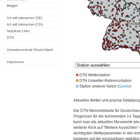
Belgien
Ich will mitmachen (DE)
Ich will mitmachen (CH)
Nützliche Links
DTN
Unwetterzentrale Deutschland
Impressum
DTN Wetterstation
DTN Unwetter-Referenzstation
Station anderer Netze (
Quelle
)
Aktuelles Wetter und präzise Detailpro
Die DTN-Messnetzkarte für Deutschland
Prognosen für die kommenden 14 Tage. 
kann man die aktuellen Messwerte wie
weiterer Klick auf "Weitere Aussichten"
wichtigsten Wetterparameter in den 
basieren auf der einzigartigen statisti