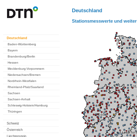
Deutschland
Stationsmesswerte und weiter
Deutschland
Baden-Württemberg
Bayern
Brandenburg/Berlin
Hessen
Mecklenburg-Vorpommern
Niedersachsen/Bremen
Nordrhein-Westfalen
Rheinland-Pfalz/Saarland
Sachsen
Sachsen-Anhalt
Schleswig-Holstein/Hamburg
Thüringen
Schweiz
Österreich
Liechtenstein