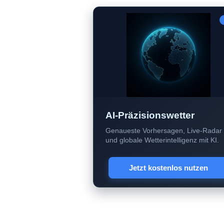
AI-Präzisionswetter
Genaueste Vorhersagen, Live-Radar
und globale Wetterintelligenz mit KI.
Jetzt kostenlos nutzen