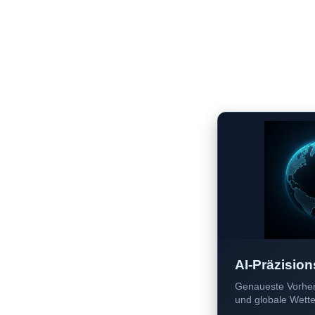
AI-Präzision
Genaueste Vorher
und globale Wetter