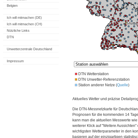
Belgien
Ich will mitmachen (DE)
Ich will mitmachen (CH)
Nützliche Links
DTN
Unwetterzentrale Deutschland
Impressum
DTN Wetterstation
DTN Unwetter-Referenzstation
Station anderer Netze (
Quelle
)
Aktuelles Wetter und präzise Detailpro
Die DTN-Messnetzkarte für Deutschland
Prognosen für die kommenden 14 Tage. 
kann man die aktuellen Messwerte wie
weiterer Klick auf "Weitere Aussichten"
wichtigsten Wetterparameter in den 
basieren auf der einzigartigen statisti