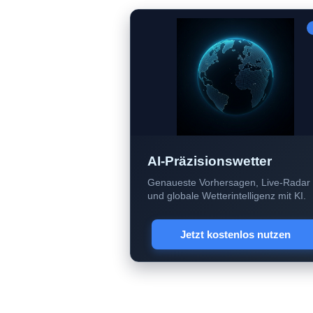
AI-Präzisionswetter
Genaueste Vorhersagen, Live-Radar
und globale Wetterintelligenz mit KI.
Jetzt kostenlos nutzen