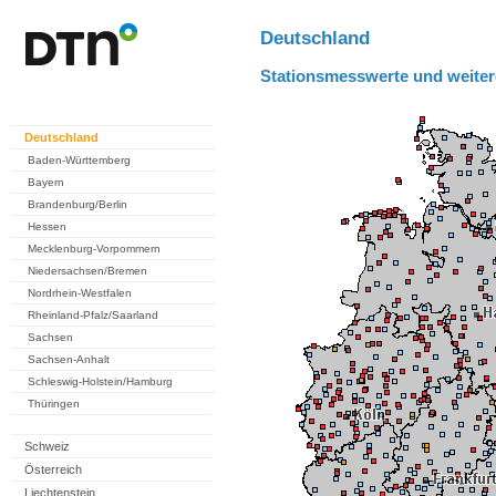
Deutschland
Stationsmesswerte und weiter
Deutschland
Baden-Württemberg
Bayern
Brandenburg/Berlin
Hessen
Mecklenburg-Vorpommern
Niedersachsen/Bremen
Nordrhein-Westfalen
Rheinland-Pfalz/Saarland
Sachsen
Sachsen-Anhalt
Schleswig-Holstein/Hamburg
Thüringen
Schweiz
Österreich
Liechtenstein