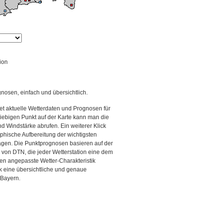
ion
gnosen, einfach und übersichtlich.
et aktuelle Wetterdaten und Prognosen für
iebigen Punkt auf der Karte kann man die
d Windstärke abrufen. Ein weiterer Klick
aphische Aufbereitung der wichtigsten
gen. Die Punktprognosen basieren auf der
g von DTN, die jeder Wetterstation eine dem
en angepasste Wetter-Charakteristik
ck eine übersichtliche und genaue
 Bayern.