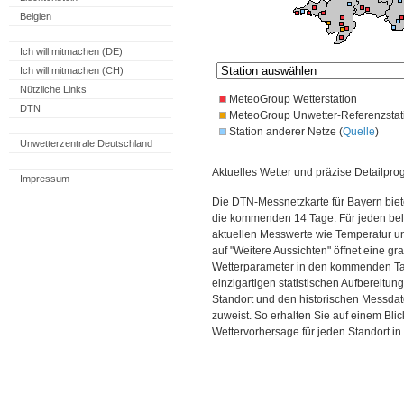
Belgien
Ich will mitmachen (DE)
Ich will mitmachen (CH)
Nützliche Links
MeteoGroup Wetterstation
DTN
MeteoGroup Unwetter-Referenzstat
Station anderer Netze (
Quelle
)
Unwetterzentrale Deutschland
Aktuelles Wetter und präzise Detailpro
Impressum
Die DTN-Messnetzkarte für Bayern biet
die kommenden 14 Tage. Für jeden bel
aktuellen Messwerte wie Temperatur un
auf "Weitere Aussichten" öffnet eine gr
Wetterparameter in den kommenden Ta
einzigartigen statistischen Aufbereitun
Standort und den historischen Messdat
zuweist. So erhalten Sie auf einem Bli
Wettervorhersage für jeden Standort in