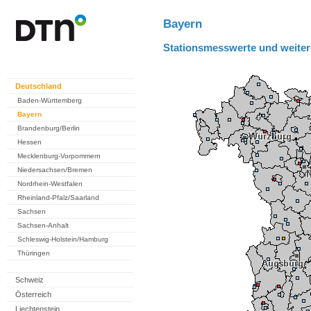
Bayern
Stationsmesswerte und weiter
Deutschland
Baden-Württemberg
Bayern
Brandenburg/Berlin
Hessen
Mecklenburg-Vorpommern
Niedersachsen/Bremen
Nordrhein-Westfalen
Rheinland-Pfalz/Saarland
Sachsen
Sachsen-Anhalt
Schleswig-Holstein/Hamburg
Thüringen
Schweiz
Österreich
Liechtenstein