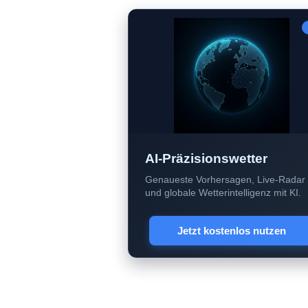
AI-Präzisionswetter
Genaueste Vorhersagen, Live-Radar
und globale Wetterintelligenz mit KI.
Jetzt kostenlos nutzen