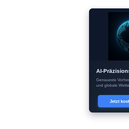
AI-Präzision
Genaueste Vorher
und globale Wetter
Jetzt kos