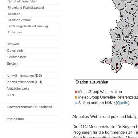
Nordrhein-Westfalen
Rheinland-Pfalz/Saarland
Sachsen
Sachsen-Anhalt
Schleswig-Holstein/Hamburg
Thüringen
Schweiz
Österreich
Liechtenstein
Belgien
Ich will mitmachen (DE)
Ich will mitmachen (CH)
Nützliche Links
MeteoGroup Wetterstation
DTN
MeteoGroup Unwetter-Referenzstat
Station anderer Netze (
Quelle
)
Unwetterzentrale Deutschland
Aktuelles Wetter und präzise Detailp
Impressum
Die DTN-Messnetzkarte für Bayern bi
Prognosen für die kommenden 14 Tag
Karte kann man die aktuellen Messw