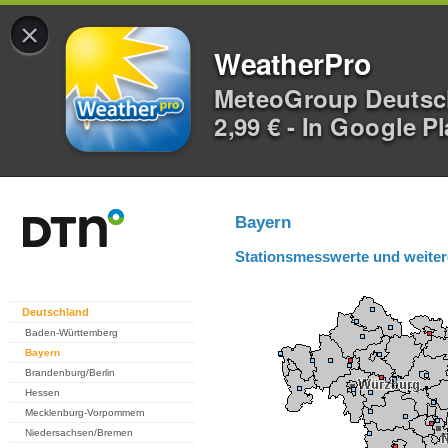
×
WeatherPro
MeteoGroup Deuts
2,99 € - In Google P
Bayern
Stationsmesswerte und weiter
Deutschland
Baden-Württemberg
Bayern
Brandenburg/Berlin
Hessen
Mecklenburg-Vorpommern
Niedersachsen/Bremen