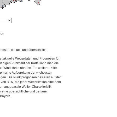
ion
gnosen, einfach und übersichtlich.
et aktuelle Wetterdaten und Prognosen für
iebigen Punkt auf der Karte kann man die
d Windstärke abrufen. Ein weiterer Klick
aphische Aufbereitung der wichtigsten
gen. Die Punktprognosen basieren auf der
g von DTN, die jeder Wetterstation eine dem
en angepasste Wetter-Charakteristik
ck eine übersichtliche und genaue
 Bayern.