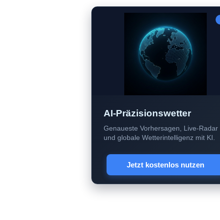
AI-Präzisionswetter
Genaueste Vorhersagen, Live-Radar
und globale Wetterintelligenz mit KI.
Jetzt kostenlos nutzen