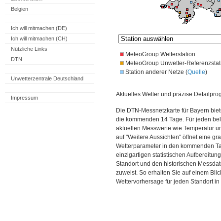
Belgien
Ich will mitmachen (DE)
Ich will mitmachen (CH)
Nützliche Links
MeteoGroup Wetterstation
DTN
MeteoGroup Unwetter-Referenzstat
Station anderer Netze (
Quelle
)
Unwetterzentrale Deutschland
Aktuelles Wetter und präzise Detailpro
Impressum
Die DTN-Messnetzkarte für Bayern biet
die kommenden 14 Tage. Für jeden bel
aktuellen Messwerte wie Temperatur un
auf "Weitere Aussichten" öffnet eine gr
Wetterparameter in den kommenden Ta
einzigartigen statistischen Aufbereitun
Standort und den historischen Messdat
zuweist. So erhalten Sie auf einem Bli
Wettervorhersage für jeden Standort in