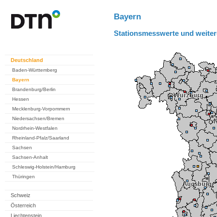
Bayern
Stationsmesswerte und weiter
Deutschland
Baden-Württemberg
Bayern
Brandenburg/Berlin
Hessen
Mecklenburg-Vorpommern
Niedersachsen/Bremen
Nordrhein-Westfalen
Rheinland-Pfalz/Saarland
Sachsen
Sachsen-Anhalt
Schleswig-Holstein/Hamburg
Thüringen
Schweiz
Österreich
Liechtenstein