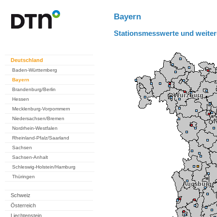
Bayern
Stationsmesswerte und weiter
Deutschland
Baden-Württemberg
Bayern
Brandenburg/Berlin
Hessen
Mecklenburg-Vorpommern
Niedersachsen/Bremen
Nordrhein-Westfalen
Rheinland-Pfalz/Saarland
Sachsen
Sachsen-Anhalt
Schleswig-Holstein/Hamburg
Thüringen
Schweiz
Österreich
Liechtenstein