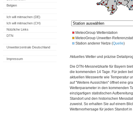
Belgien
Ich will mitmachen (DE)
Ich will mitmachen (CH)
Nützliche Links
MeteoGroup Wetterstation
DTN
MeteoGroup Unwetter-Referenzstat
Station anderer Netze (
Quelle
)
Unwetterzentrale Deutschland
Aktuelles Wetter und präzise Detailpro
Impressum
Die DTN-Messnetzkarte für Bayern biet
die kommenden 14 Tage. Für jeden bel
aktuellen Messwerte wie Temperatur un
auf "Weitere Aussichten" öffnet eine gr
Wetterparameter in den kommenden Ta
einzigartigen statistischen Aufbereitun
Standort und den historischen Messdat
zuweist. So erhalten Sie auf einem Bli
Wettervorhersage für jeden Standort in