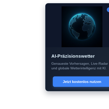
AI-Präzisionswetter
Genaueste Vorhersagen, Live-Radar
und globale Wetterintelligenz mit KI.
Jetzt kostenlos nutzen