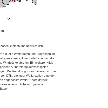
ion
gnosen, einfach und übersichtlich.
et aktuelle Wetterdaten und Prognosen für
iebigen Punkt auf der Karte kann man die
d Windstärke abrufen. Ein weiterer Klick
aphische Aufbereitung der wichtigsten
gen. Die Punktprognosen basieren auf der
g von DTN, die jeder Wetterstation eine dem
en angepasste Wetter-Charakteristik
ck eine übersichtliche und genaue
 Bayern.