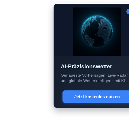
AI-Präzisionswetter
Genaueste Vorhersagen, Live-Radar
und globale Wetterintelligenz mit KI.
Jetzt kostenlos nutzen