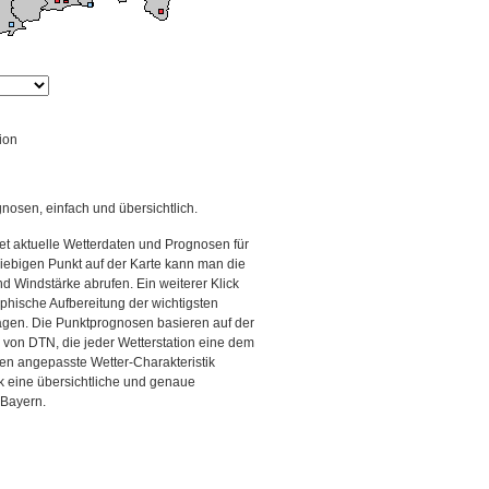
ion
gnosen, einfach und übersichtlich.
et aktuelle Wetterdaten und Prognosen für
iebigen Punkt auf der Karte kann man die
d Windstärke abrufen. Ein weiterer Klick
aphische Aufbereitung der wichtigsten
gen. Die Punktprognosen basieren auf der
g von DTN, die jeder Wetterstation eine dem
en angepasste Wetter-Charakteristik
ck eine übersichtliche und genaue
 Bayern.