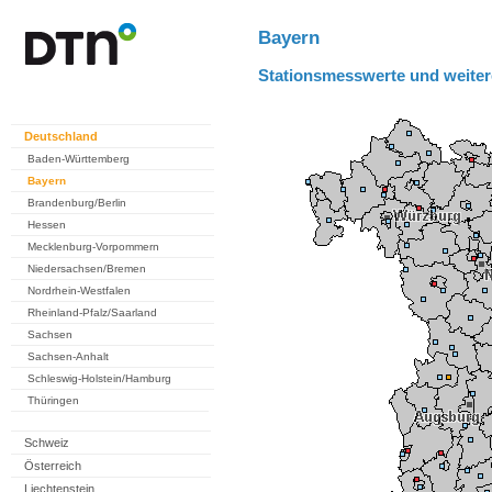
Bayern
Stationsmesswerte und weiter
Deutschland
Baden-Württemberg
Bayern
Brandenburg/Berlin
Hessen
Mecklenburg-Vorpommern
Niedersachsen/Bremen
Nordrhein-Westfalen
Rheinland-Pfalz/Saarland
Sachsen
Sachsen-Anhalt
Schleswig-Holstein/Hamburg
Thüringen
Schweiz
Österreich
Liechtenstein