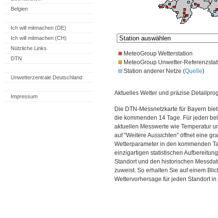
Belgien
Ich will mitmachen (DE)
Ich will mitmachen (CH)
Nützliche Links
MeteoGroup Wetterstation
DTN
MeteoGroup Unwetter-Referenzstat
Station anderer Netze (
Quelle
)
Unwetterzentrale Deutschland
Aktuelles Wetter und präzise Detailpro
Impressum
Die DTN-Messnetzkarte für Bayern biet
die kommenden 14 Tage. Für jeden bel
aktuellen Messwerte wie Temperatur un
auf "Weitere Aussichten" öffnet eine gr
Wetterparameter in den kommenden Ta
einzigartigen statistischen Aufbereitun
Standort und den historischen Messdat
zuweist. So erhalten Sie auf einem Bli
Wettervorhersage für jeden Standort in