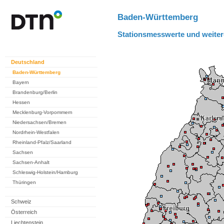
Baden-Württemberg
Stationsmesswerte und weiter
Deutschland
Baden-Württemberg
Bayern
Brandenburg/Berlin
Hessen
Mecklenburg-Vorpommern
Niedersachsen/Bremen
Nordrhein-Westfalen
Rheinland-Pfalz/Saarland
Sachsen
Sachsen-Anhalt
Schleswig-Holstein/Hamburg
Thüringen
Schweiz
Österreich
Liechtenstein