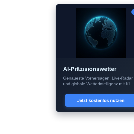
AI-Präzisionswetter
Genaueste Vorhersagen, Live-Radar
und globale Wetterintelligenz mit KI.
Jetzt kostenlos nutzen