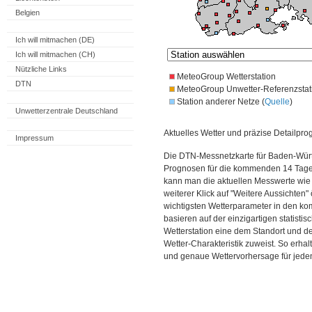
Belgien
Ich will mitmachen (DE)
Ich will mitmachen (CH)
Nützliche Links
MeteoGroup Wetterstation
DTN
MeteoGroup Unwetter-Referenzstat
Station anderer Netze (
Quelle
)
Unwetterzentrale Deutschland
Aktuelles Wetter und präzise Detailpro
Impressum
Die DTN-Messnetzkarte für Baden-Würt
Prognosen für die kommenden 14 Tage. 
kann man die aktuellen Messwerte wie
weiterer Klick auf "Weitere Aussichten"
wichtigsten Wetterparameter in den 
basieren auf der einzigartigen statisti
Wetterstation eine dem Standort und 
Wetter-Charakteristik zuweist. So erhal
und genaue Wettervorhersage für jede