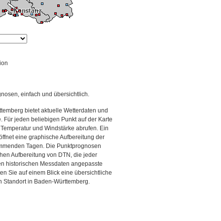
ion
gnosen, einfach und übersichtlich.
temberg bietet aktuelle Wetterdaten und
Für jeden beliebigen Punkt auf der Karte
 Temperatur und Windstärke abrufen. Ein
 öffnet eine graphische Aufbereitung der
kommenden Tagen. Die Punktprognosen
schen Aufbereitung von DTN, die jeder
den historischen Messdaten angepasste
ten Sie auf einem Blick eine übersichtliche
n Standort in Baden-Württemberg.