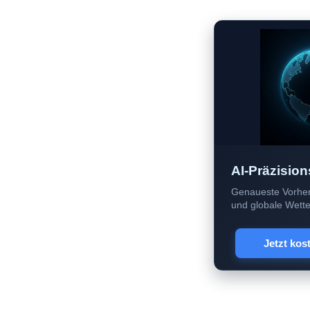
AI-Präzision
Genaueste Vorher
und globale Wetter
Jetzt kos