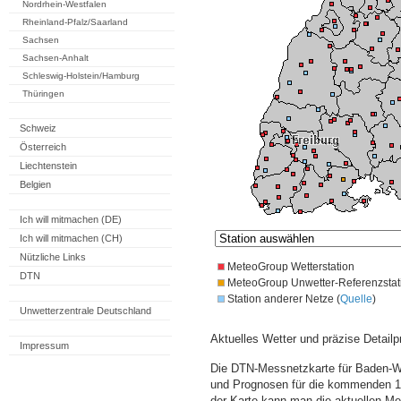
Nordrhein-Westfalen
Rheinland-Pfalz/Saarland
Sachsen
Sachsen-Anhalt
Schleswig-Holstein/Hamburg
Thüringen
Schweiz
Österreich
Liechtenstein
Belgien
Ich will mitmachen (DE)
Ich will mitmachen (CH)
Nützliche Links
MeteoGroup Wetterstation
DTN
MeteoGroup Unwetter-Referenzstat
Station anderer Netze (
Quelle
)
Unwetterzentrale Deutschland
Aktuelles Wetter und präzise Detailp
Impressum
Die DTN-Messnetzkarte für Baden-Wü
und Prognosen für die kommenden 14
der Karte kann man die aktuellen M