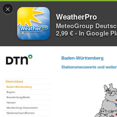
×
WeatherPro
MeteoGroup Deuts
2,99 € - In Google P
Baden-Württemberg
Stationsmesswerte und weiter
Deutschland
Baden-Württemberg
Bayern
Brandenburg/Berlin
Hessen
Mecklenburg-Vorpommern
Niedersachsen/Bremen