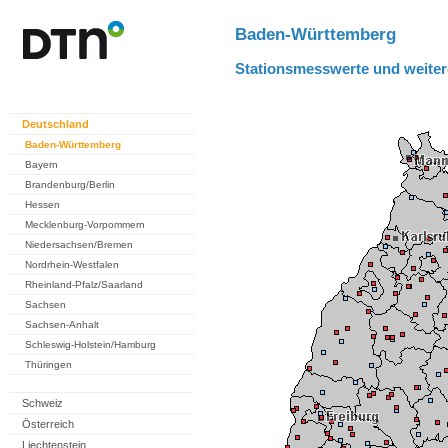
Baden-Württemberg
Stationsmesswerte und weiter
Deutschland
Baden-Württemberg
Bayern
Brandenburg/Berlin
Hessen
Mecklenburg-Vorpommern
Niedersachsen/Bremen
Nordrhein-Westfalen
Rheinland-Pfalz/Saarland
Sachsen
Sachsen-Anhalt
Schleswig-Holstein/Hamburg
Thüringen
Schweiz
Österreich
Liechtenstein