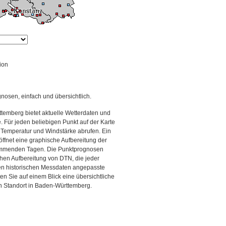
ion
gnosen, einfach und übersichtlich.
temberg bietet aktuelle Wetterdaten und
Für jeden beliebigen Punkt auf der Karte
 Temperatur und Windstärke abrufen. Ein
 öffnet eine graphische Aufbereitung der
kommenden Tagen. Die Punktprognosen
schen Aufbereitung von DTN, die jeder
den historischen Messdaten angepasste
ten Sie auf einem Blick eine übersichtliche
n Standort in Baden-Württemberg.