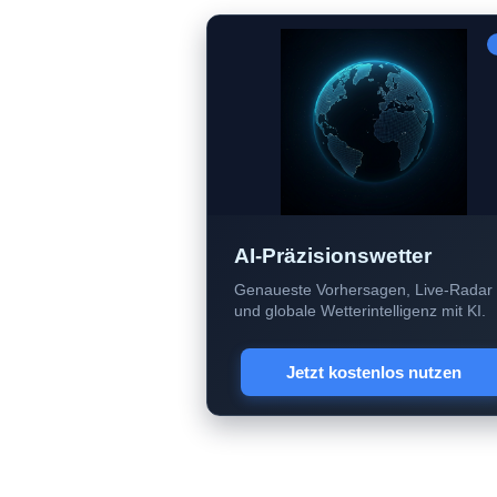
AI-Präzisionswetter
Genaueste Vorhersagen, Live-Radar
und globale Wetterintelligenz mit KI.
Jetzt kostenlos nutzen