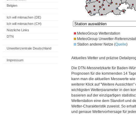
Belgien
Ich will mitmachen (DE)
Ich will mitmachen (CH)
Nützliche Links
MeteoGroup Wetterstation
DTN
MeteoGroup Unwetter-Referenzstat
Station anderer Netze (
Quelle
)
Unwetterzentrale Deutschland
Aktuelles Wetter und präzise Detailpro
Impressum
Die DTN-Messnetzkarte für Baden-Würt
Prognosen für die kommenden 14 Tage. 
kann man die aktuellen Messwerte wie
weiterer Klick auf "Weitere Aussichten"
wichtigsten Wetterparameter in den 
basieren auf der einzigartigen statisti
Wetterstation eine dem Standort und 
Wetter-Charakteristik zuweist. So erhal
und genaue Wettervorhersage für jede