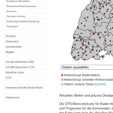
Nordrhein-Westfalen
Rheinland-Pfalz/Saarland
Sachsen
Sachsen-Anhalt
Schleswig-Holstein/Hamburg
Thüringen
Schweiz
Österreich
Liechtenstein
Belgien
Ich will mitmachen (DE)
Ich will mitmachen (CH)
Nützliche Links
MeteoGroup Wetterstation
DTN
MeteoGroup Unwetter-Referenzstat
Station anderer Netze (
Quelle
)
Unwetterzentrale Deutschland
Aktuelles Wetter und präzise Detailp
Impressum
Die DTN-Messnetzkarte für Baden-Wü
und Prognosen für die kommenden 14
der Karte kann man die aktuellen M