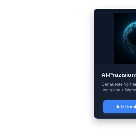
AI-Präzision
Genaueste Vorher
und globale Wetter
Jetzt kos