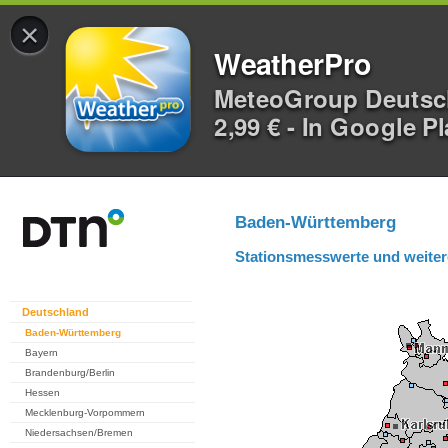
×
WeatherPro
MeteoGroup Deuts
2,99 € - In Google P
Baden-Württemberg
Stationsmesswerte und weiter
Deutschland
Baden-Württemberg
Bayern
Brandenburg/Berlin
Hessen
Mecklenburg-Vorpommern
Niedersachsen/Bremen